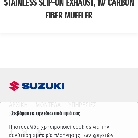
STAINLESS SLIP-ON EXHAUST, W/ CARBON
FIBER MUFFLER
ΑΡΧΙΚΗ
ΜΟΝΤΕΛΑ
ΥΠΗΡΕΣΙΕΣ
Σεβόμαστε την ιδιωτικότητά σας
SUZUKI WORLD
Η ιστοσελίδα χρησιμοποιεί cookies για την
καλύτερη εμπειρία πλοήγησης των χρηστών.