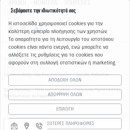
ΑΡΧΙΚΗ
ΜΟΝΤΕΛΑ
ΥΠΗΡΕΣΙΕΣ
Σεβόμαστε την ιδιωτικότητά σας
SUZUKI WORLD
Η ιστοσελίδα χρησιμοποιεί cookies για την
καλύτερη εμπειρία πλοήγησης των χρηστών.
Τα απαραίτητα για τη λειτουργία του ιστοτόπου
cookies είναι πάντα ενεργά, ενώ μπορείτε να
αλλάξετε τις ρυθμίσεις για τα cookies που
Copyright 2026 SUZUKI - Created by Artaxia
αφορούν στη συλλογή στατιστικών ή marketing.
Σφακιανάκης: Όμιλος εταιρειών
|
Suzuki Websites
ΑΠΟΔΟΧΗ ΟΛΩΝ
Όροι Χρήσης
|
Πολιτική Cookies
|
Πολιτική Προστασίας
ΑΠΟΡΡΙΨΗ ΟΛΩΝ
Προσωπικών Δεδομένων
ΕΠΙΛΟΓΗ
ΠΕΡΙΣΣΟΤΕΡΕΣ ΠΛΗΡΟΦΟΡΙΕΣ