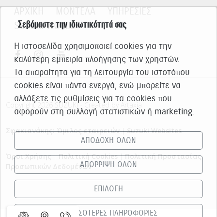
ΑΡΧΙΚΗ
ΜΟΝΤΕΛΑ
ΥΠΗΡΕΣΙΕΣ
Σεβόμαστε την ιδιωτικότητά σας
SUZUKI WORLD
Η ιστοσελίδα χρησιμοποιεί cookies για την
καλύτερη εμπειρία πλοήγησης των χρηστών.
Τα απαραίτητα για τη λειτουργία του ιστοτόπου
cookies είναι πάντα ενεργά, ενώ μπορείτε να
αλλάξετε τις ρυθμίσεις για τα cookies που
Copyright 2026 SUZUKI - Created by Artaxia
αφορούν στη συλλογή στατιστικών ή marketing.
Σφακιανάκης: Όμιλος εταιρειών
|
Suzuki Websites
ΑΠΟΔΟΧΗ ΟΛΩΝ
Όροι Χρήσης
|
Πολιτική Cookies
|
Πολιτική Προστασίας
ΑΠΟΡΡΙΨΗ ΟΛΩΝ
Προσωπικών Δεδομένων
ΕΠΙΛΟΓΗ
ΠΕΡΙΣΣΟΤΕΡΕΣ ΠΛΗΡΟΦΟΡΙΕΣ