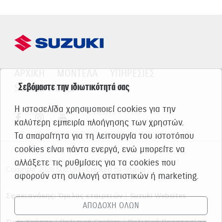
ΑΡΧΙΚΗ
ΜΟΝΤΕΛΑ
ΥΠΗΡΕΣΙΕΣ
Σεβόμαστε την ιδιωτικότητά σας
SUZUKI WORLD
Η ιστοσελίδα χρησιμοποιεί cookies για την
καλύτερη εμπειρία πλοήγησης των χρηστών.
Τα απαραίτητα για τη λειτουργία του ιστοτόπου
cookies είναι πάντα ενεργά, ενώ μπορείτε να
αλλάξετε τις ρυθμίσεις για τα cookies που
Copyright 2026 SUZUKI - Created by Artaxia
αφορούν στη συλλογή στατιστικών ή marketing.
Σφακιανάκης: Όμιλος εταιρειών
|
Suzuki Websites
ΑΠΟΔΟΧΗ ΟΛΩΝ
Όροι Χρήσης
|
Πολιτική Cookies
|
Πολιτική Προστασίας