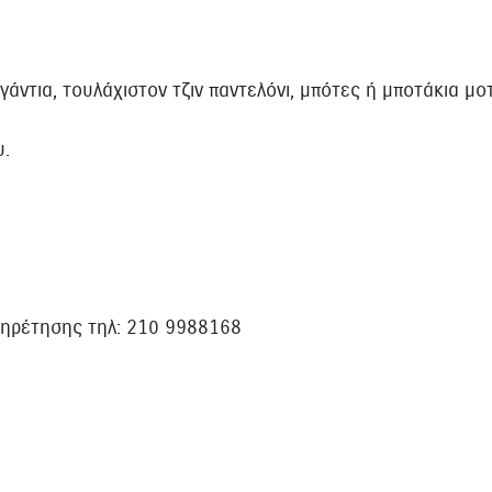
άντια, τουλάχιστον τζιν παντελόνι, μπότες ή μποτάκια μο
υ.
πηρέτησης τηλ: 210 9988168