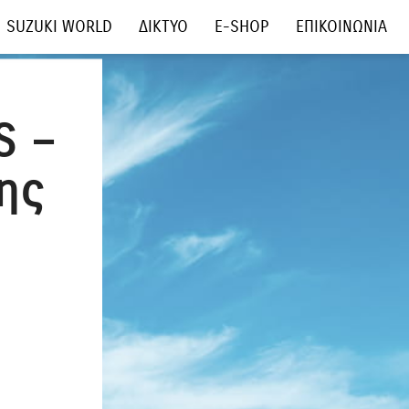
SUZUKI WORLD
ΔΙΚΤΥΟ
E-SHOP
ΕΠΙΚΟΙΝΩΝΙΑ
S –
ης