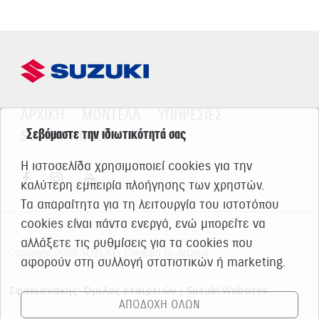
ΑΡΧΙΚΗ
ΜΟΝΤΕΛΑ
ΥΠΗΡΕΣΙΕΣ
Σεβόμαστε την ιδιωτικότητά σας
SUZUKI WORLD
Η ιστοσελίδα χρησιμοποιεί cookies για την
καλύτερη εμπειρία πλοήγησης των χρηστών.
Τα απαραίτητα για τη λειτουργία του ιστοτόπου
cookies είναι πάντα ενεργά, ενώ μπορείτε να
αλλάξετε τις ρυθμίσεις για τα cookies που
Copyright 2026 SUZUKI - Created by Artaxia
αφορούν στη συλλογή στατιστικών ή marketing.
Σφακιανάκης: Όμιλος εταιρειών
|
Suzuki Websites
ΑΠΟΔΟΧΗ ΟΛΩΝ