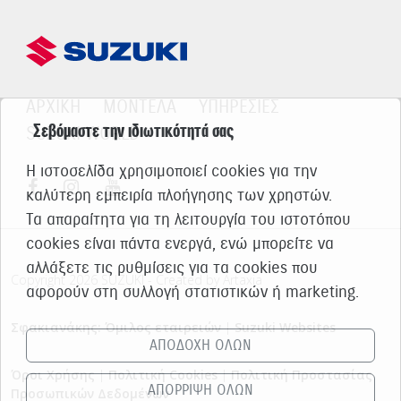
ΑΡΧΙΚΗ
ΜΟΝΤΕΛΑ
ΥΠΗΡΕΣΙΕΣ
Σεβόμαστε την ιδιωτικότητά σας
SUZUKI WORLD
Η ιστοσελίδα χρησιμοποιεί cookies για την
καλύτερη εμπειρία πλοήγησης των χρηστών.
Τα απαραίτητα για τη λειτουργία του ιστοτόπου
cookies είναι πάντα ενεργά, ενώ μπορείτε να
αλλάξετε τις ρυθμίσεις για τα cookies που
Copyright 2026 SUZUKI - Created by Artaxia
αφορούν στη συλλογή στατιστικών ή marketing.
Σφακιανάκης: Όμιλος εταιρειών
|
Suzuki Websites
ΑΠΟΔΟΧΗ ΟΛΩΝ
Όροι Χρήσης
|
Πολιτική Cookies
|
Πολιτική Προστασίας
ΑΠΟΡΡΙΨΗ ΟΛΩΝ
Προσωπικών Δεδομένων