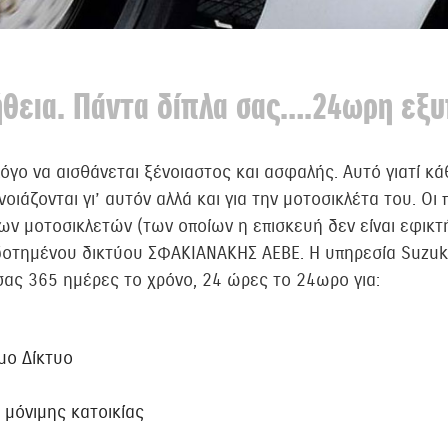
θεια. Πάντα δίπλα σας….24ωρη εξ
όγο να αισθάνεται ξένοιαστος και ασφαλής. Αυτό γιατί κά
οιάζονται γι’ αυτόν αλλά και για την μοτοσικλέτα του. Ο
ν μοτοσικλετών (των οποίων η επισκευή δεν είναι εφικτ
οτημένου δικτύου ΣΦΑΚΙΑΝΑΚΗΣ ΑΕΒΕ. H υπηρεσία Suzuki 
σας 365 ημέρες το χρόνο, 24 ώρες το 24ωρο για:
μο Δίκτυο
 μόνιμης κατοικίας