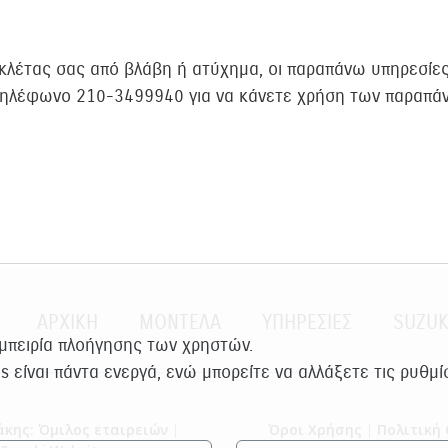
ικλέτας σας από βλάβη ή ατύχημα, οι παραπάνω υπηρεσίε
 τηλέφωνο 210-3499940 για να κάνετε χρήση των παραπά
ΑΡΧΙΚΗ
ΜΟΝΤΕΛΑ
ΥΠΗΡΕΣΙΕΣ
SUZUK
εμπειρία πλοήγησης των χρηστών.
es είναι πάντα ενεργά, ενώ μπορείτε να αλλάξετε τις ρυθμ
κης: Όμιλος εταιρειών
|
Όροι Χρήσης
|
Πολιτική 