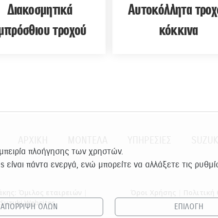
Διακοσμητικά
Αυτοκόλλητα τροχ
μπρόσθιου τροχού
κόκκινα
ΑΡΧΙΚΗ
ΜΟΝΤΕΛΑ
ΥΠΗΡΕΣΙΕΣ
SUZUK
εμπειρία πλοήγησης των χρηστών.
es είναι πάντα ενεργά, ενώ μπορείτε να αλλάξετε τις ρυθμ
κης: Όμιλος εταιρειών
|
Όροι Χρήσης
|
Πολιτική 
Suzuki Websites
ΑΠΟΡΡΙΨΗ ΟΛΩΝ
ΕΠΙΛΟΓΗ