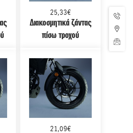
25,33€
τας
Διακοσμητικά ζάντας
ού
πίσω τροχού
21,09€