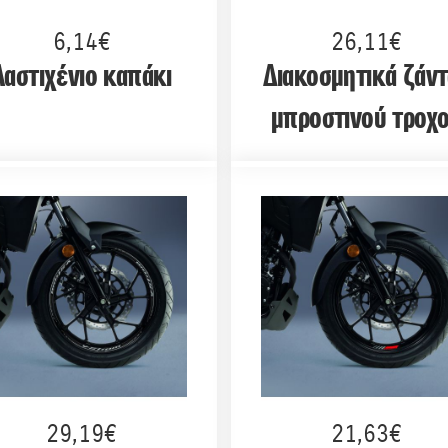
6,14€
26,11€
Λαστιχένιο καπάκι
Διακοσμητικά ζάν
μπροστινού τροχ
29,19€
21,63€