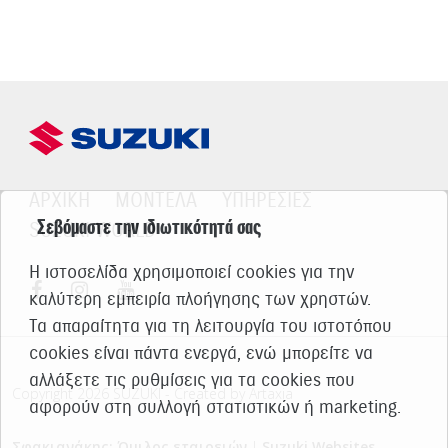
ΑΡΧΙΚΗ
ΜΟΝΤΕΛΑ
ΥΠΗΡΕΣΙΕΣ
Σεβόμαστε την ιδιωτικότητά σας
SUZUKI WORLD
Η ιστοσελίδα χρησιμοποιεί cookies για την
καλύτερη εμπειρία πλοήγησης των χρηστών.
Τα απαραίτητα για τη λειτουργία του ιστοτόπου
cookies είναι πάντα ενεργά, ενώ μπορείτε να
αλλάξετε τις ρυθμίσεις για τα cookies που
Copyright 2026 SUZUKI - Created by Artaxia
αφορούν στη συλλογή στατιστικών ή marketing.
Σφακιανάκης: Όμιλος εταιρειών
|
Suzuki Websites