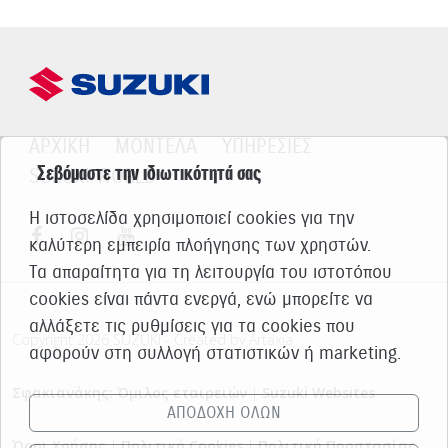
ΑΡΧΙΚΗ
ΜΟΝΤΕΛΑ
ΥΠΗΡΕΣΙΕΣ
Σεβόμαστε την ιδιωτικότητά σας
SUZUKI WORLD
Η ιστοσελίδα χρησιμοποιεί cookies για την
καλύτερη εμπειρία πλοήγησης των χρηστών.
Τα απαραίτητα για τη λειτουργία του ιστοτόπου
cookies είναι πάντα ενεργά, ενώ μπορείτε να
αλλάξετε τις ρυθμίσεις για τα cookies που
Copyright 2026 SUZUKI - Created by Artaxia
αφορούν στη συλλογή στατιστικών ή marketing.
Σφακιανάκης: Όμιλος εταιρειών
|
Suzuki Websites
ΑΠΟΔΟΧΗ ΟΛΩΝ
Όροι Χρήσης
|
Πολιτική Cookies
|
Πολιτική Προστασίας