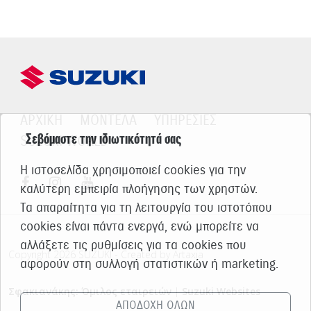
ΑΡΧΙΚΗ
ΜΟΝΤΕΛΑ
ΥΠΗΡΕΣΙΕΣ
Σεβόμαστε την ιδιωτικότητά σας
SUZUKI WORLD
Η ιστοσελίδα χρησιμοποιεί cookies για την
καλύτερη εμπειρία πλοήγησης των χρηστών.
Τα απαραίτητα για τη λειτουργία του ιστοτόπου
cookies είναι πάντα ενεργά, ενώ μπορείτε να
αλλάξετε τις ρυθμίσεις για τα cookies που
Copyright 2026 SUZUKI - Created by Artaxia
αφορούν στη συλλογή στατιστικών ή marketing.
Σφακιανάκης: Όμιλος εταιρειών
|
Suzuki Websites
ΑΠΟΔΟΧΗ ΟΛΩΝ