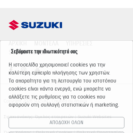
ΑΡΧΙΚΗ
ΜΟΝΤΕΛΑ
ΥΠΗΡΕΣΙΕΣ
Σεβόμαστε την ιδιωτικότητά σας
SUZUKI WORLD
Η ιστοσελίδα χρησιμοποιεί cookies για την
καλύτερη εμπειρία πλοήγησης των χρηστών.
Τα απαραίτητα για τη λειτουργία του ιστοτόπου
cookies είναι πάντα ενεργά, ενώ μπορείτε να
αλλάξετε τις ρυθμίσεις για τα cookies που
Copyright 2026 SUZUKI - Created by Artaxia
αφορούν στη συλλογή στατιστικών ή marketing.
Σφακιανάκης: Όμιλος εταιρειών
|
Suzuki Websites
ΑΠΟΔΟΧΗ ΟΛΩΝ
Όροι Χρήσης
|
Πολιτική Cookies
|
Πολιτική Προστασίας