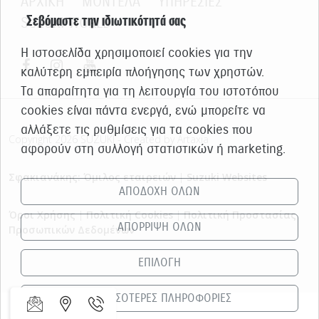
ΑΡΧΙΚΗ
ΜΟΝΤΕΛΑ
ΥΠΗΡΕΣΙΕΣ
Σεβόμαστε την ιδιωτικότητά σας
SUZUKI WORLD
Η ιστοσελίδα χρησιμοποιεί cookies για την
καλύτερη εμπειρία πλοήγησης των χρηστών.
Τα απαραίτητα για τη λειτουργία του ιστοτόπου
cookies είναι πάντα ενεργά, ενώ μπορείτε να
αλλάξετε τις ρυθμίσεις για τα cookies που
Copyright 2026 SUZUKI - Created by Artaxia
αφορούν στη συλλογή στατιστικών ή marketing.
Σφακιανάκης: Όμιλος εταιρειών
|
Suzuki Websites
ΑΠΟΔΟΧΗ ΟΛΩΝ
Όροι Χρήσης
|
Πολιτική Cookies
|
Πολιτική Προστασίας
ΑΠΟΡΡΙΨΗ ΟΛΩΝ
Προσωπικών Δεδομένων
ΕΠΙΛΟΓΗ
ΠΕΡΙΣΣΟΤΕΡΕΣ ΠΛΗΡΟΦΟΡΙΕΣ